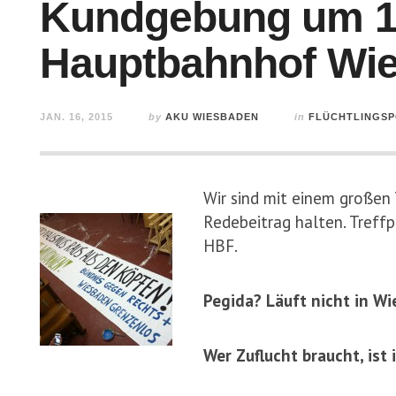
Kundgebung um 19
Hauptbahnhof Wi
JAN. 16, 2015
by
AKU WIESBADEN
in
FLÜCHTLINGSP
Wir sind mit einem großen
Redebeitrag halten. Treff
HBF.
Pegida? Läuft nicht in W
Wer Zuflucht braucht, is