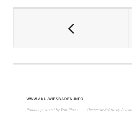
WWW.AKU-WIESBADEN.INFO
Proudly powered by WordPress
—
Theme: JustWrite by
Acosm