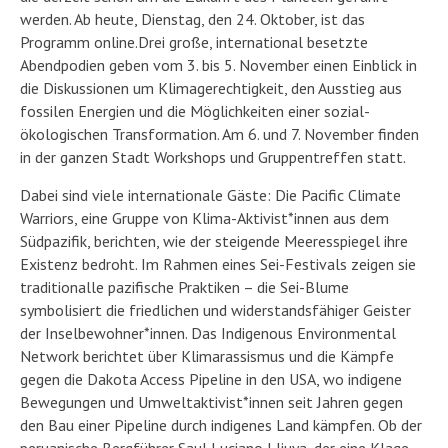
werden. Ab heute, Dienstag, den 24. Oktober, ist das
Programm online.Drei große, international besetzte
Abendpodien geben vom 3. bis 5. November einen Einblick in
die Diskussionen um Klimagerechtigkeit, den Ausstieg aus
fossilen Energien und die Möglichkeiten einer sozial-
ökologischen Transformation. Am 6. und 7. November finden
in der ganzen Stadt Workshops und Gruppentreffen statt.
Dabei sind viele internationale Gäste: Die Pacific Climate
Warriors, eine Gruppe von Klima-Aktivist*innen aus dem
Südpazifik, berichten, wie der steigende Meeresspiegel ihre
Existenz bedroht. Im Rahmen eines Sei-Festivals zeigen sie
traditionalle pazifische Praktiken – die Sei-Blume
symbolisiert die friedlichen und widerstandsfähiger Geister
der Inselbewohner*innen. Das Indigenous Environmental
Network berichtet über Klimarassismus und die Kämpfe
gegen die Dakota Access Pipeline in den USA, wo indigene
Bewegungen und Umweltaktivist*innen seit Jahren gegen
den Bau einer Pipeline durch indigenes Land kämpfen. Ob der
peruanische Bergführer Saul Luciano Lliuya, der eine Klage