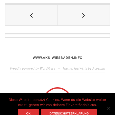
WWW.AKU-WIESBADEN.INFO
Proudly powered by WordPress
—
Theme: JustWrite by
Acosmin
Diese Website benutzt Cookies. Wenn du die Website weiter
nutzt, gehen wir von deinem Einverständnis aus.
OK
DATENSCHUTZERKLÄRUNG