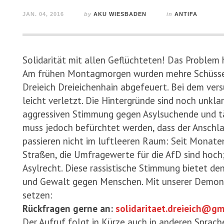
JAN. 04, 2016
by
AKU WIESBADEN
in
ANTIFA
Solidarität mit allen Geflüchteten! Das Problem 
Am frühen Montagmorgen wurden mehre Schüsse a
Dreieich Dreieichenhain abgefeuert. Bei dem ve
leicht verletzt. Die Hintergründe sind noch unklar
aggressiven Stimmung gegen Asylsuchende und tä
muss jedoch befürchtet werden, dass der Anschlag
passieren nicht im luftleeren Raum: Seit Monate
Straßen, die Umfragewerte für die AfD sind hoch;
Asylrecht. Diese rassistische Stimmung bietet d
und Gewalt gegen Menschen. Mit unserer Demonstr
setzen:
Rückfragen gerne an:
solidaritaet.dreieich@gm
Der Aufruf folgt in Kürze auch in anderen Sprach