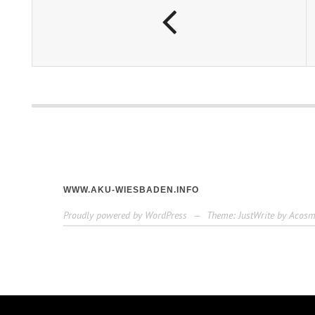
WWW.AKU-WIESBADEN.INFO
Proudly powered by WordPress
—
Theme: JustWrite by
Acosm