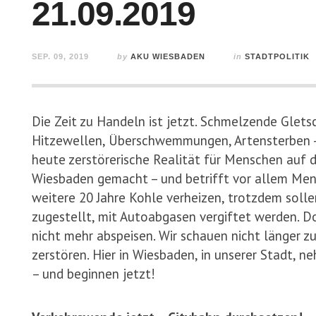
21.09.2019
SEP. 09, 2019
by
AKU WIESBADEN
in
STADTPOLITIK
Die Zeit zu Handeln ist jetzt. Schmelzende Glets
Hitzewellen, Überschwemmungen, Artensterben – w
heute zerstörerische Realität für Menschen auf de
Wiesbaden gemacht – und betrifft vor allem Men
weitere 20 Jahre Kohle verheizen, trotzdem soll
zugestellt, mit Autoabgasen vergiftet werden. Doc
nicht mehr abspeisen. Wir schauen nicht länger z
zerstören. Hier in Wiesbaden, in unserer Stadt, n
– und beginnen jetzt!