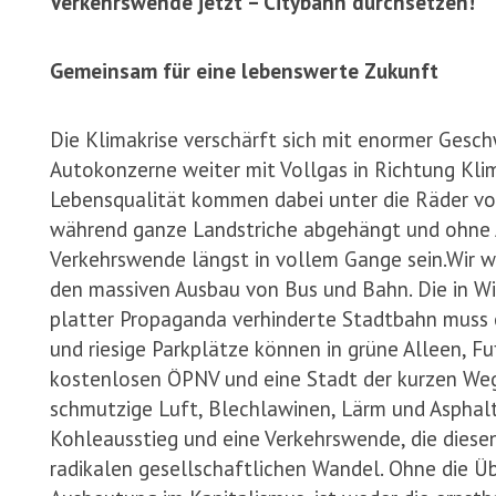
Verkehrswende jetzt – Citybahn durchsetzen!
Gemeinsam für eine lebenswerte Zukunft
Die Klimakrise verschärft sich mit enormer Gesch
Autokonzerne weiter mit Vollgas in Richtung Kl
Lebensqualität kommen dabei unter die Räder v
während ganze Landstriche abgehängt und ohne A
Verkehrswende längst in vollem Gange sein.
Wir w
den massiven Ausbau von Bus und Bahn. Die in Wi
platter Propaganda verhinderte Stadtbahn muss 
und riesige Parkplätze können in grüne Alleen, 
kostenlosen ÖPNV und eine Stadt der kurzen Weg
schmutzige Luft, Blechlawinen, Lärm und Asphalt
Kohleausstieg und eine Verkehrswende, die diese
radikalen gesellschaftlichen Wandel. Ohne die