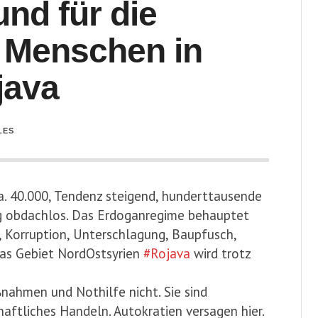
und für die
r Menschen in
java
LES
a. 40.000, Tendenz steigend, hunderttausende
g obdachlos. Das Erdoganregime behauptet
d, Korruption, Unterschlagung, Baupfusch,
Das Gebiet NordOstsyrien
#Rojava
wird trotz
ahmen und Nothilfe nicht. Sie sind
ftliches Handeln. Autokratien versagen hier.