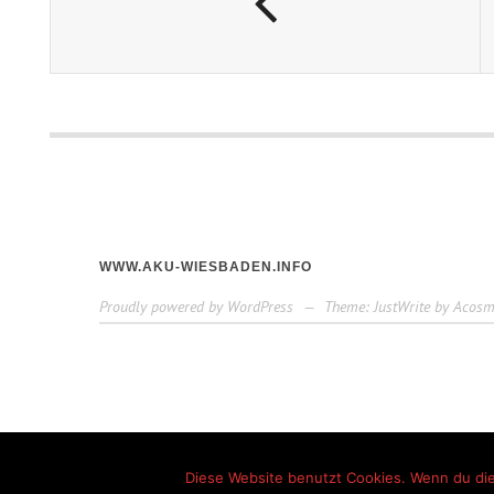
WWW.AKU-WIESBADEN.INFO
Proudly powered by WordPress
—
Theme: JustWrite by
Acosm
Diese Website benutzt Cookies. Wenn du die