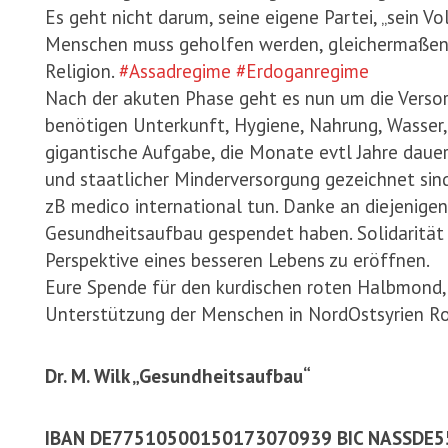
Es geht nicht darum, seine eigene Partei, „sein Vo
Menschen muss geholfen werden, gleichermaßen, 
Religion.
#Assadregime
#Erdoganregime
Nach der akuten Phase geht es nun um die Vers
benötigen Unterkunft, Hygiene, Nahrung, Wasser,
gigantische Aufgabe, die Monate evtl Jahre dauern
und staatlicher Minderversorgung gezeichnet sin
zB medico international tun. Danke an diejenige
Gesundheitsaufbau gespendet haben. Solidarität
Perspektive eines besseren Lebens zu eröffnen.
Eure Spende für den kurdischen roten Halbmond, 
Unterstützung der Menschen in NordOstsyrien R
Dr. M. Wilk „Gesundheitsaufbau“
IBAN DE77510500150173070939 BIC NASSDE