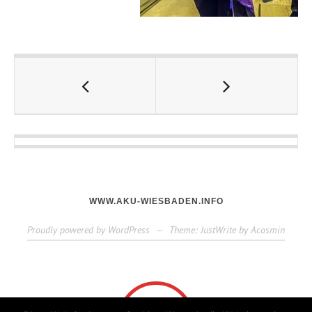
WWW.AKU-WIESBADEN.INFO
Proudly powered by WordPress
—
Theme: JustWrite by
Acosmin