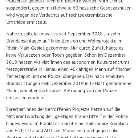
Polizei aufgedeckt. Mehrere Beamte wurden vom Dienst
suspendiert, gegen mittlerweile 60 hessische Gesetzeshüter
wird wegen des Verdachts auf rechtsextremistische
Umtriebe ermittelt.
Nahezu zeitgleich war es seit September 2018 zu zehn
Brandanschlägen auf linke Zentren und Wohnprojekte im
Rhein-Main-Gebiet gekommen. Nur durch Zufall hatte es
keine Verletzten oder Toten gegeben. Schon im Dezember
2018 hatten Aktivist*innen des autonomen Kulturzentrums
Metzgerstraße in Hanau einen 46-jährigen Mann auf frischer
Tat ertappt und der Polizei übergeben. Der nach erneuten
Brandstiftungen seit Dezember 2019 in U-Haft genommene
Mann, war aber nach kurzer Befragung von der Polizei
entlassen worden.
Sprecher*innen der betroffenen Projekte hatten auf die
Mitverantwortung der „geistigen Brandstifter“ in der Politik
hingewiesen. „In Frankfurt macht eine reaktionäre Koalition
aus FDP, CDU und AfD seit Monaten mobil gegen linke
Zentren und Strukturen. Damit heizen sie bewusst das