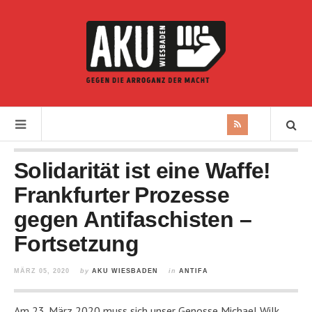
Solidarität ist eine Waffe!
Frankfurter Prozesse
gegen Antifaschisten –
Fortsetzung
MÄRZ 05, 2020
by
AKU WIESBADEN
in
ANTIFA
Am 23. März 2020 muss sich unser Genosse Michael Wilk,