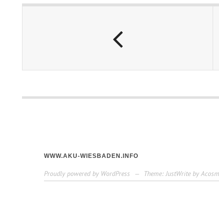
WWW.AKU-WIESBADEN.INFO
Proudly powered by WordPress
—
Theme: JustWrite by
Acosm