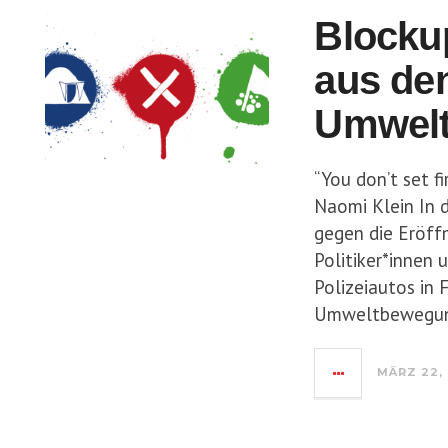
Blocku
aus de
Umwel
“You don’t set fi
Naomi Klein In 
gegen die Eröff
Politiker*innen
Polizeiautos in 
Umweltbewegu
MÄRZ 22, 