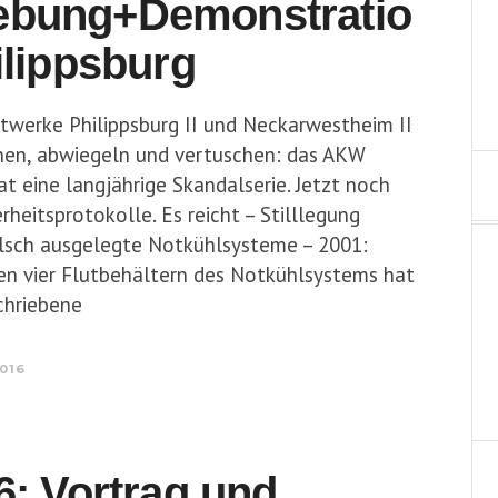
bung+Demonstratio
ilippsburg
erke Philippsburg II und Neckarwestheim II
gnen, abwiegeln und vertuschen: das AKW
hat eine langjährige Skandalserie. Jetzt noch
rheitsprotokolle. Es reicht – Stilllegung
alsch ausgelegte Notkühlsysteme – 2001:
len vier Flutbehältern des Notkühlsystems hat
chriebene
2016
6: Vortrag und