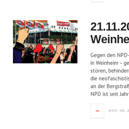
21.11.2
Weinhe
Gegen den NPD-
in Weinheim – g
stören, behinde
die neofaschist
an der Bergstraß
NPD ist seit Jah
NOV. 08, 