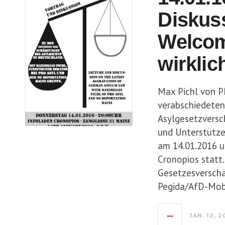
Diskus
Welcom
wirkli
Max Pichl von P
verabschiedeten
Asylgesetzversc
und Unterstützer
am 14.01.2016 u
Cronopios statt
Gesetzesversch
Pegida/AfD-Mob 
JAN. 12, 2