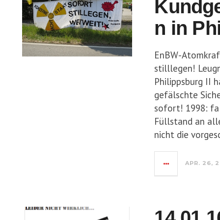
Kundge
n in Ph
EnBW-Atomkraftw
stilllegen! Leu
Philippsburg II 
gefälschte Siche
sofort! 1998: f
Füllstand an al
nicht die vorges
APR. 26, 
14.01.1